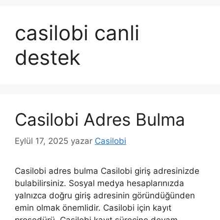
casilobi canli
destek
Casilobi Adres Bulma
Eylül 17, 2025
yazar
Casilobi
Casilobi adres bulma Casilobi giriş adresinizde
bulabilirsiniz. Sosyal medya hesaplarınızda
yalnızca doğru giriş adresinin göründüğünden
emin olmak önemlidir. Casilobi için kayıt