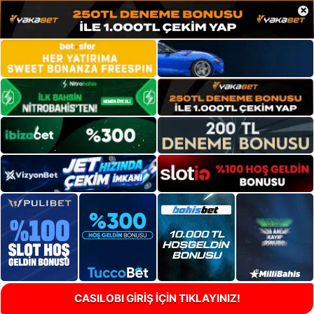
×
CASILOBI GİRİŞ İÇİN TIKLAYINIZ!