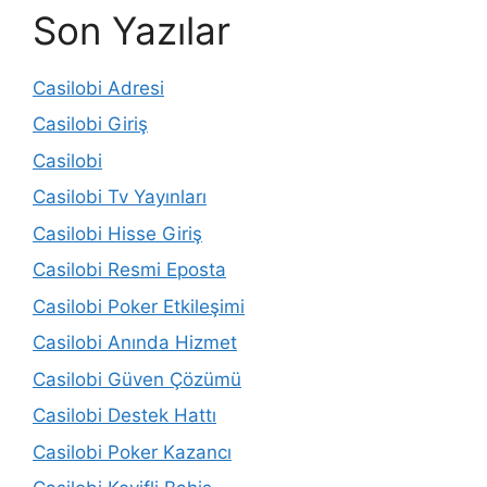
Son Yazılar
Casilobi Adresi
Casilobi Giriş
Casilobi
Casilobi Tv Yayınları
Casilobi Hisse Giriş
Casilobi Resmi Eposta
Casilobi Poker Etkileşimi
Casilobi Anında Hizmet
Casilobi Güven Çözümü
Casilobi Destek Hattı
Casilobi Poker Kazancı