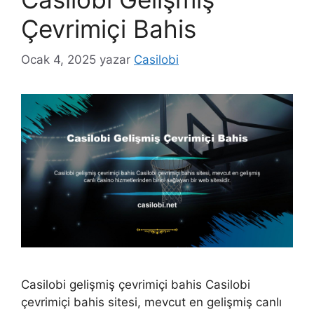
Çevrimiçi Bahis
Ocak 4, 2025
yazar
Casilobi
Casilobi gelişmiş çevrimiçi bahis Casilobi
çevrimiçi bahis sitesi, mevcut en gelişmiş canlı