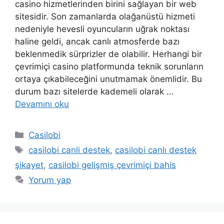
casino hizmetlerinden birini sağlayan bir web
sitesidir. Son zamanlarda olağanüstü hizmeti
nedeniyle hevesli oyuncuların uğrak noktası
haline geldi, ancak canlı atmosferde bazı
beklenmedik sürprizler de olabilir. Herhangi bir
çevrimiçi casino platformunda teknik sorunların
ortaya çıkabileceğini unutmamak önemlidir. Bu
durum bazı sitelerde kademeli olarak …
Devamını oku
Kategoriler
Casilobi
Etiketler
casilobi canli destek
,
casilobi canlı destek
şikayet
,
casilobi gelişmiş çevrimiçi bahis
Yorum yap