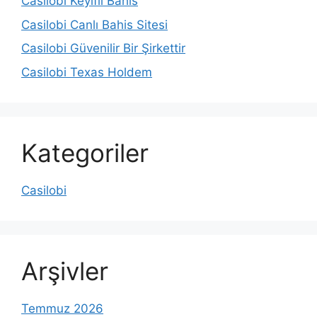
Casilobi Keyifli Bahis
Casilobi Canlı Bahis Sitesi
Casilobi Güvenilir Bir Şirkettir
Casilobi Texas Holdem
Kategoriler
Casilobi
Arşivler
Temmuz 2026