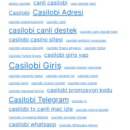
canli casilobi
adresi casilobi
canlı destek hattı
Casilobi Adresi
Casilobi
casilobi arama kolaylığı
casilobi canli
casilobi canli destek
casilobi canlı destek hattı
casilobi casino sitesi
casilobi endüstri oyuncuları
casilobi eposta desteği
casilobi finans altyapısı
casilobi futbol
casilobi giris yap
Casilobi Futbol Oyunu
Casilobi Giriş
casilobi güncel yazılımlar
casilobi güvenilir bahis
casilobi güvenlir mi
casilobi i̇çerik
casilobi kayit
casilobi lisanslı hizmet
casilobi maç izleme
casilobi promosyon kodu
casilobi mevduat bilgisi
Casilobi Telegram
casilobi tv
casilobi tv canli maç izle
casilobi türkçe destek
Casilobi Uygulama Bölümü
casilobi vizyoner hizmet
casilobi whatsapp
Casilobi Whatsapp Adresi