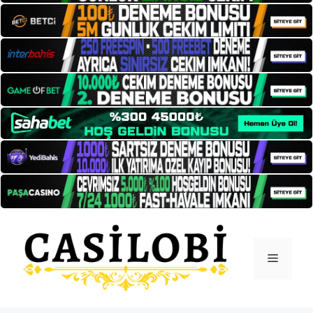
İçeriğe
atla
Menü