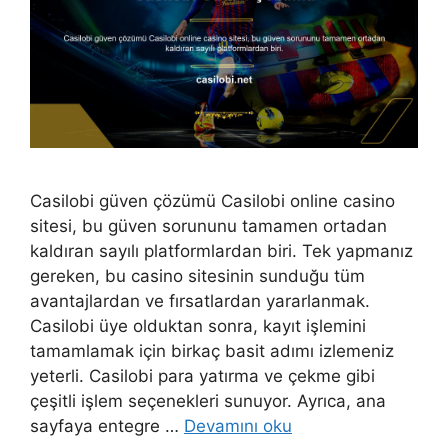
Casilobi güven çözümü Casilobi online casino
sitesi, bu güven sorununu tamamen ortadan
kaldıran sayılı platformlardan biri. Tek yapmanız
gereken, bu casino sitesinin sunduğu tüm
avantajlardan ve fırsatlardan yararlanmak.
Casilobi üye olduktan sonra, kayıt işlemini
tamamlamak için birkaç basit adımı izlemeniz
yeterli. Casilobi para yatırma ve çekme gibi
çeşitli işlem seçenekleri sunuyor. Ayrıca, ana
sayfaya entegre …
Devamını oku