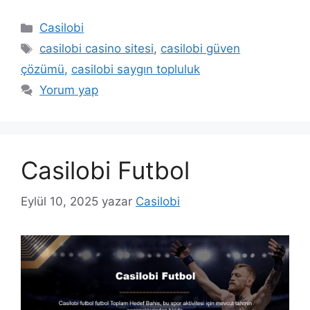
Kategoriler
Casilobi
Etiketler
casilobi casino sitesi
,
casilobi güven
çözümü
,
casilobi saygın topluluk
Yorum yap
Casilobi Futbol
Eylül 10, 2025
yazar
Casilobi