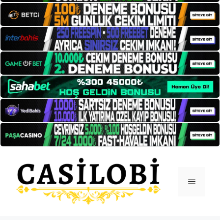
İçeriğe
atla
Menü