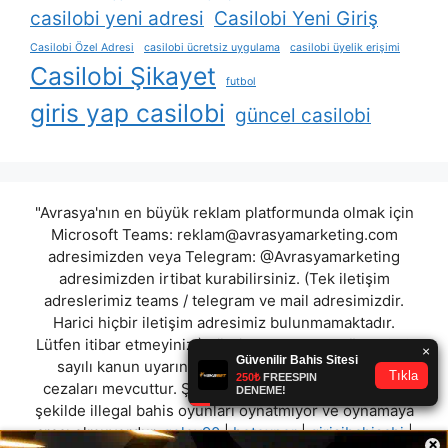
casilobi yeni adresi
Casilobi Yeni Giriş
Casilobi Özel Adresi
casilobi ücretsiz uygulama
casilobi üyelik erişimi
Casilobi Şikayet
futbol
giris yap casilobi
güncel casilobi
"Avrasya'nın en büyük reklam platformunda olmak için
Microsoft Teams:
reklam@avrasyamarketing.com
adresimizden veya Telegram: @Avrasyamarketing
adresimizden irtibat kurabilirsiniz. (Tek iletişim
adreslerimiz teams / telegram ve mail adresimizdir.
Harici hiçbir iletişim adresimiz bulunmamaktadır.
Lütfen itibar etmeyiniz.) Türkiye yasalarına göre 7258
sayılı kanun uyarınca yasa dışı bahis oynamanın
cezaları mevcuttur. Şu an bulunduğunuz site hiç bir
şekilde illegal bahis oyunları oynatmıyor ve oynamaya
aracı olmuyordur.
goley90
|
betexper
|
girisibahisabi
|
×