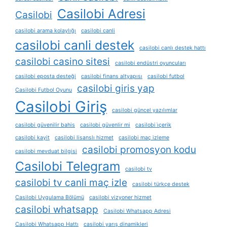
Casilobi Adresi
Casilobi
casilobi arama kolaylığı
casilobi canli
casilobi canli destek
casilobi canlı destek hattı
casilobi casino sitesi
casilobi endüstri oyuncuları
casilobi eposta desteği
casilobi finans altyapısı
casilobi futbol
casilobi giris yap
Casilobi Futbol Oyunu
Casilobi Giriş
casilobi güncel yazılımlar
casilobi güvenilir bahis
casilobi güvenlir mi
casilobi i̇çerik
casilobi kayit
casilobi lisanslı hizmet
casilobi maç izleme
casilobi promosyon kodu
casilobi mevduat bilgisi
Casilobi Telegram
casilobi tv
casilobi tv canli maç izle
casilobi türkçe destek
Casilobi Uygulama Bölümü
casilobi vizyoner hizmet
casilobi whatsapp
Casilobi Whatsapp Adresi
Casilobi Whatsapp Hattı
casilobi yarış dinamikleri