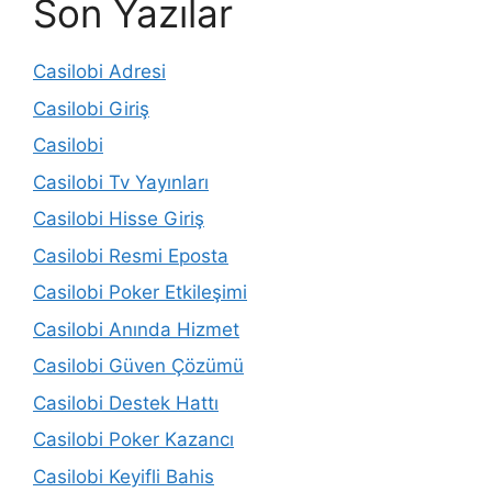
Son Yazılar
Casilobi Adresi
Casilobi Giriş
Casilobi
Casilobi Tv Yayınları
Casilobi Hisse Giriş
Casilobi Resmi Eposta
Casilobi Poker Etkileşimi
Casilobi Anında Hizmet
Casilobi Güven Çözümü
Casilobi Destek Hattı
Casilobi Poker Kazancı
Casilobi Keyifli Bahis