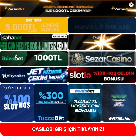
×
CASILOBI GİRİŞ İÇİN TIKLAYINIZ!