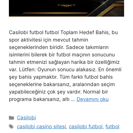
Casilobi futbol futbol Toplam Hedef Bahis, bu
spor aktivitesi için mevcut tahmin
seçeneklerinden biridir. Sadece takımların
isimlerini bilerek bir futbol maçının sonucunu
tahmin etmenizi sağlayan harika bir özelliğimiz
var. Lütfen: Oyunun sonucu alakasız. En önemli
şey bahis yapmaktır. Tüm farklı futbol bahis
seçeneklerine bakarsanız, aralarından seçim
yapabileceğiniz çok şey vardır. Normal bir
programa bakarsanız, altı …
Devamını oku
Kategoriler
Casilobi
Etiketler
casilobi casino sitesi
,
casilobi futbol
,
futbol