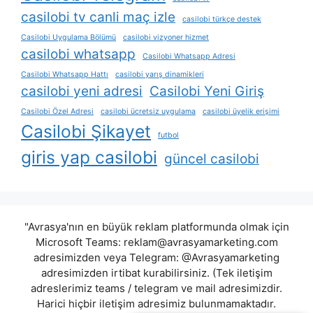
casilobi tv canli maç izle
casilobi türkçe destek
Casilobi Uygulama Bölümü
casilobi vizyoner hizmet
casilobi whatsapp
Casilobi Whatsapp Adresi
Casilobi Whatsapp Hattı
casilobi yarış dinamikleri
casilobi yeni adresi
Casilobi Yeni Giriş
Casilobi Özel Adresi
casilobi ücretsiz uygulama
casilobi üyelik erişimi
Casilobi Şikayet
futbol
giris yap casilobi
güncel casilobi
"Avrasya'nın en büyük reklam platformunda olmak için
Microsoft Teams:
reklam@avrasyamarketing.com
adresimizden veya Telegram: @Avrasyamarketing
adresimizden irtibat kurabilirsiniz. (Tek iletişim
adreslerimiz teams / telegram ve mail adresimizdir.
Harici hiçbir iletişim adresimiz bulunmamaktadır.