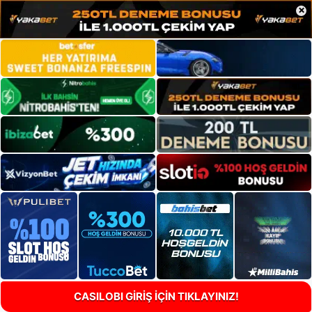
×
CASILOBI GİRİŞ İÇİN TIKLAYINIZ!