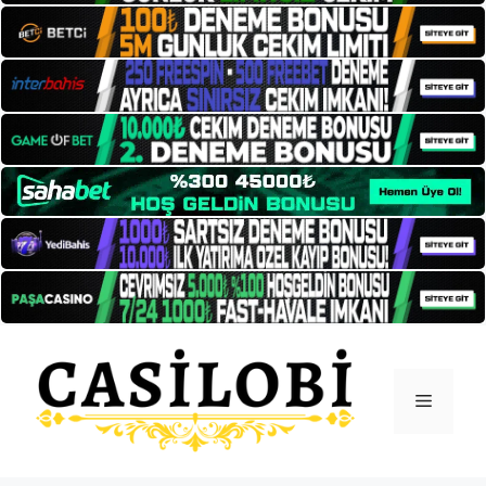
İçeriğe
atla
Menü