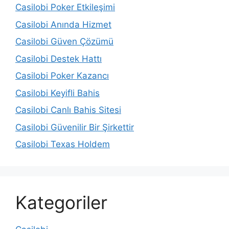
Casilobi Poker Etkileşimi
Casilobi Anında Hizmet
Casilobi Güven Çözümü
Casilobi Destek Hattı
Casilobi Poker Kazancı
Casilobi Keyifli Bahis
Casilobi Canlı Bahis Sitesi
Casilobi Güvenilir Bir Şirkettir
Casilobi Texas Holdem
Kategoriler