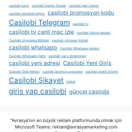
casilobi kayit
casilobi lisanslı hizmet
casilobi maç izleme
casilobi promosyon kodu
casilobi mevduat bilgisi
Casilobi Telegram
casilobi tv
casilobi tv canli maç izle
casilobi türkçe destek
Casilobi Uygulama Bölümü
casilobi vizyoner hizmet
casilobi whatsapp
Casilobi Whatsapp Adresi
Casilobi Whatsapp Hattı
casilobi yarış dinamikleri
casilobi yeni adresi
Casilobi Yeni Giriş
Casilobi Özel Adresi
casilobi ücretsiz uygulama
casilobi üyelik erişimi
Casilobi Şikayet
futbol
giris yap casilobi
güncel casilobi
"Avrasya'nın en büyük reklam platformunda olmak için
Microsoft Teams:
reklam@avrasyamarketing.com