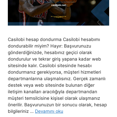
Casilobi hesap dondurma Casilobi hesabımı
dondurabilir miyim? Hayır: Başvurunuzu
gönderdiğinizde, hesabınız geçici olarak
dondurulur ve tekrar giriş yapana kadar web
sitesinde kalır. Casilobi sitesinde hesabı
dondurmanız gerekiyorsa, müşteri hizmetleri
departmanlarına ulaşmalısınız. Gerçek zamanlı
destek veya web sitesinde bulunan diğer
iletişim kanalları aracılığıyla departmandan
müşteri temsilcisine kişisel olarak ulaşmanız
önerilir. Başvurunuzun bir sonucu olarak, hesap
bilgileriniz …
Devamını oku