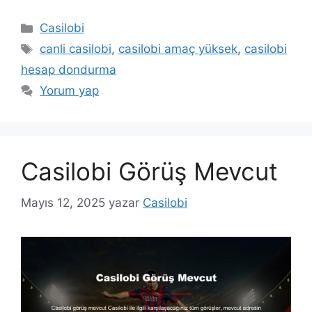
Kategoriler
Casilobi
Etiketler
canli casilobi
,
casilobi amaç yüksek
,
casilobi
hesap dondurma
Yorum yap
Casilobi Görüş Mevcut
Mayıs 12, 2025
yazar
Casilobi