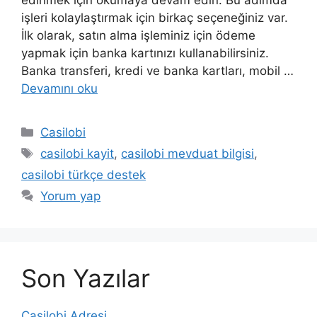
edinmek için okumaya devam edin. Bu adımda
işleri kolaylaştırmak için birkaç seçeneğiniz var.
İlk olarak, satın alma işleminiz için ödeme
yapmak için banka kartınızı kullanabilirsiniz.
Banka transferi, kredi ve banka kartları, mobil …
Devamını oku
Kategoriler
Casilobi
Etiketler
casilobi kayit
,
casilobi mevduat bilgisi
,
casilobi türkçe destek
Yorum yap
Son Yazılar
Casilobi Adresi