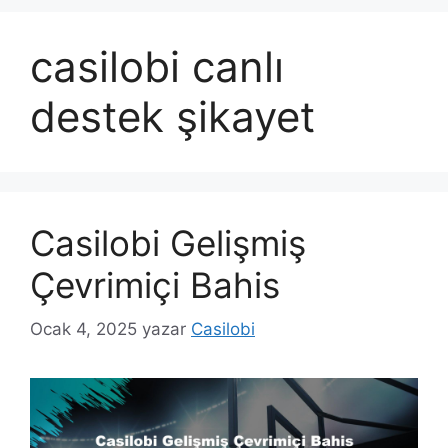
casilobi canlı
destek şikayet
Casilobi Gelişmiş
Çevrimiçi Bahis
Ocak 4, 2025
yazar
Casilobi