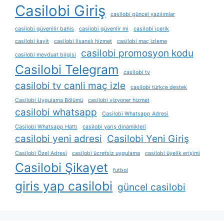
Casilobi Giriş
casilobi güncel yazılımlar
casilobi güvenilir bahis
casilobi güvenlir mi
casilobi i̇çerik
casilobi kayit
casilobi lisanslı hizmet
casilobi maç izleme
casilobi promosyon kodu
casilobi mevduat bilgisi
Casilobi Telegram
casilobi tv
casilobi tv canli maç izle
casilobi türkçe destek
Casilobi Uygulama Bölümü
casilobi vizyoner hizmet
casilobi whatsapp
Casilobi Whatsapp Adresi
Casilobi Whatsapp Hattı
casilobi yarış dinamikleri
casilobi yeni adresi
Casilobi Yeni Giriş
Casilobi Özel Adresi
casilobi ücretsiz uygulama
casilobi üyelik erişimi
Casilobi Şikayet
futbol
giris yap casilobi
güncel casilobi