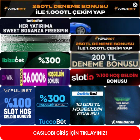
×
CASILOBI GİRİŞ İÇİN TIKLAYINIZ!