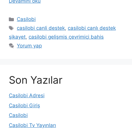
Devamını oku
Kategoriler
Casilobi
Etiketler
casilobi canli destek
,
casilobi canlı destek
şikayet
,
casilobi gelişmiş çevrimiçi bahis
Yorum yap
Son Yazılar
Casilobi Adresi
Casilobi Giriş
Casilobi
Casilobi Tv Yayınları