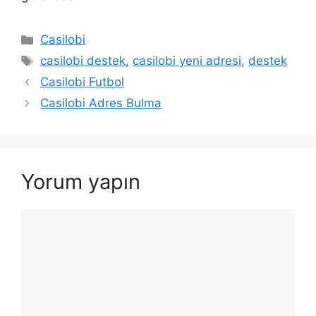
Kategoriler
Casilobi
Etiketler
casilobi destek
,
casilobi yeni adresi
,
destek
Casilobi Futbol
Casilobi Adres Bulma
Yorum yapın
Yorum