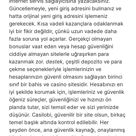
İnternet servis sağlayıcısına yazacaksınız.
Güncellemeyle, yeni giriş adresini bulmanız ve
hatta orijinal yeni giriş adresini işlemeniz
gerekecek. Kısa vadeli kazançlara odaklanmak
iyi bir fikir değildir, çünkü uzun vadede daha
fazla soruna yol açarlar. Gerçekçi olmayan
bonuslar vaat eden veya hesap güvenliğini
ciddiye almayan sitelerle uğraşırken para
kazanmak zor.
destek
, çeşitli depozito ve para
çekme seçenekleriyle işlemlerinizin ve
hesaplarınızın güvenli olmasını sağlayan birinci
sınıf bir bahis ve casino sitesidir. Hesabınızı en
iyi şekilde korumak için, işlemleriniz ve güvenlik
öğeniz süreçler, güvenliğinizi ve hızınızı ön
planda tutar, sizi temsil eder ve sizi yerinizde
düşünür. Casilobi, güvenilir bir site olsun, birkaç
temel başlık altında kontrol edilebilir. Her
şeyden önce, ana güvenlik kaynağı, onaylanmış