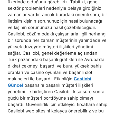
üzerinde olduğunu görebiliriz. Tabii ki, genel
sektör problemleri nedeniyle belaya girdiğiniz
zamanlar vardır, ancak buradaki önemli soru, bir
iletişim kişinin sorununuz için nasıl bulunacağı
ve kişinin sorununuzu nasıl çözebileceğidir.
Casilobi, çözüm odaklı çalışanlarla ilgili herhangi
bir sorunda her zaman müşterinin yanındadır ve
yüksek düzeyde müşteri ilişkileri yönetimi
sağlar. Casilobi, genel değerleme açısından
Türk pazarındaki başarılı grafikleri ile Avrupa’da
dikkat çekmeyi başardı ve bunu yüksek bahis
oranları ve casino oyunları ve başarılı slot
makineleri ile başardı. Etkinliğin
Casilobi
Güncel
başarısını başarılı müşteri ilişkileri
yönetimi ile birleştiren Casilobi, kısa süre sonra
güçlü bir müşteri portföyüne sahip olmayı
başardı. Güvenilirlik için etkileyici fırsatlara sahip
Casilobi web sitesini kolayca önerebiliriz ve bu