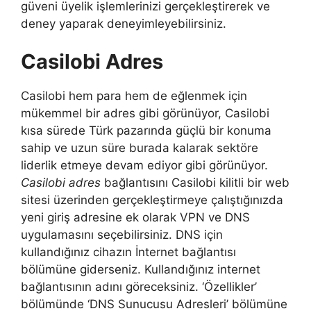
güveni üyelik işlemlerinizi gerçekleştirerek ve
deney yaparak deneyimleyebilirsiniz.
Casilobi Adres
Casilobi hem para hem de eğlenmek için
mükemmel bir adres gibi görünüyor, Casilobi
kısa sürede Türk pazarında güçlü bir konuma
sahip ve uzun süre burada kalarak sektöre
liderlik etmeye devam ediyor gibi görünüyor.
Casilobi adres
bağlantısını Casilobi kilitli bir web
sitesi üzerinden gerçekleştirmeye çalıştığınızda
yeni giriş adresine ek olarak VPN ve DNS
uygulamasını seçebilirsiniz. DNS için
kullandığınız cihazın İnternet bağlantısı
bölümüne giderseniz. Kullandığınız internet
bağlantısının adını göreceksiniz. ‘Özellikler’
bölümünde ‘DNS Sunucusu Adresleri’ bölümüne