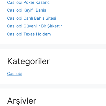
Casilobi Poker Kazancı
Casilobi Keyifli Bahis
Casilobi Canlı Bahis Sitesi
Casilobi Güvenilir Bir Şirkettir
Casilobi Texas Holdem
Kategoriler
Casilobi
Arşivler