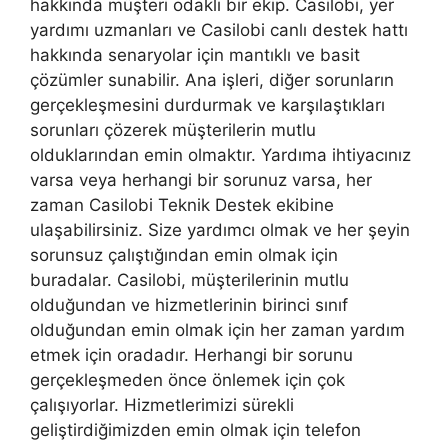
hakkında müşteri odaklı bir ekip. Casilobi, yer
yardımı uzmanları ve Casilobi canlı destek hattı
hakkında senaryolar için mantıklı ve basit
çözümler sunabilir. Ana işleri, diğer sorunların
gerçekleşmesini durdurmak ve karşılaştıkları
sorunları çözerek müşterilerin mutlu
olduklarından emin olmaktır. Yardıma ihtiyacınız
varsa veya herhangi bir sorunuz varsa, her
zaman Casilobi Teknik Destek ekibine
ulaşabilirsiniz. Size yardımcı olmak ve her şeyin
sorunsuz çalıştığından emin olmak için
buradalar. Casilobi, müşterilerinin mutlu
olduğundan ve hizmetlerinin birinci sınıf
olduğundan emin olmak için her zaman yardım
etmek için oradadır. Herhangi bir sorunu
gerçekleşmeden önce önlemek için çok
çalışıyorlar. Hizmetlerimizi sürekli
geliştirdiğimizden emin olmak için telefon