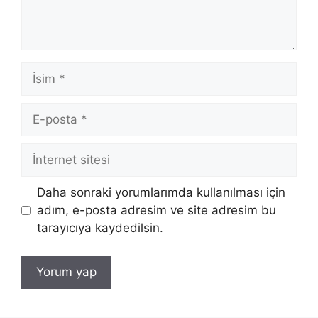
İsim
E-
posta
İnternet
sitesi
Daha sonraki yorumlarımda kullanılması için
adım, e-posta adresim ve site adresim bu
tarayıcıya kaydedilsin.