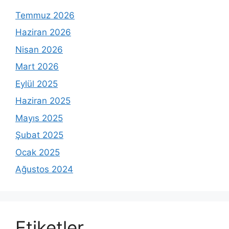
Temmuz 2026
Haziran 2026
Nisan 2026
Mart 2026
Eylül 2025
Haziran 2025
Mayıs 2025
Şubat 2025
Ocak 2025
Ağustos 2024
Etiketler