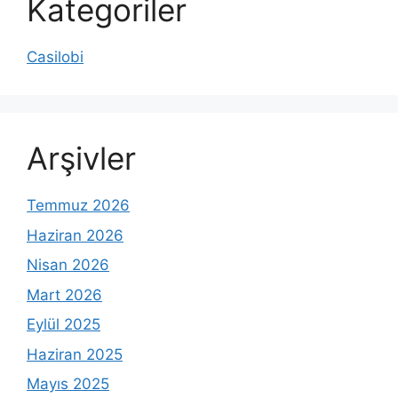
Kategoriler
Casilobi
Arşivler
Temmuz 2026
Haziran 2026
Nisan 2026
Mart 2026
Eylül 2025
Haziran 2025
Mayıs 2025