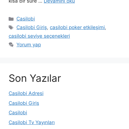
kısa bir süre …
Devamını oku
Kategoriler
Casilobi
Etiketler
Casilobi Giriş
,
casilobi poker etkileşimi
,
casilobi seviye seçenekleri
Yorum yap
Son Yazılar
Casilobi Adresi
Casilobi Giriş
Casilobi
Casilobi Tv Yayınları