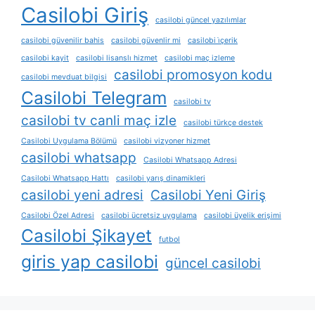
Casilobi Giriş
casilobi güncel yazılımlar
casilobi güvenilir bahis
casilobi güvenlir mi
casilobi i̇çerik
casilobi kayit
casilobi lisanslı hizmet
casilobi maç izleme
casilobi promosyon kodu
casilobi mevduat bilgisi
Casilobi Telegram
casilobi tv
casilobi tv canli maç izle
casilobi türkçe destek
Casilobi Uygulama Bölümü
casilobi vizyoner hizmet
casilobi whatsapp
Casilobi Whatsapp Adresi
Casilobi Whatsapp Hattı
casilobi yarış dinamikleri
casilobi yeni adresi
Casilobi Yeni Giriş
Casilobi Özel Adresi
casilobi ücretsiz uygulama
casilobi üyelik erişimi
Casilobi Şikayet
futbol
giris yap casilobi
güncel casilobi