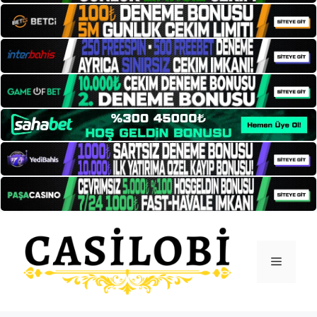
İçeriğe
atla
Menü