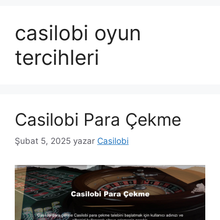
casilobi oyun
tercihleri
Casilobi Para Çekme
Şubat 5, 2025
yazar
Casilobi