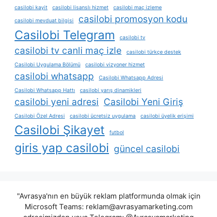
casilobi kayit
casilobi lisanslı hizmet
casilobi maç izleme
casilobi promosyon kodu
casilobi mevduat bilgisi
Casilobi Telegram
casilobi tv
casilobi tv canli maç izle
casilobi türkçe destek
Casilobi Uygulama Bölümü
casilobi vizyoner hizmet
casilobi whatsapp
Casilobi Whatsapp Adresi
Casilobi Whatsapp Hattı
casilobi yarış dinamikleri
casilobi yeni adresi
Casilobi Yeni Giriş
Casilobi Özel Adresi
casilobi ücretsiz uygulama
casilobi üyelik erişimi
Casilobi Şikayet
futbol
giris yap casilobi
güncel casilobi
"Avrasya'nın en büyük reklam platformunda olmak için
Microsoft Teams:
reklam@avrasyamarketing.com