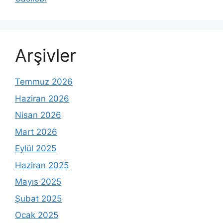
Arşivler
Temmuz 2026
Haziran 2026
Nisan 2026
Mart 2026
Eylül 2025
Haziran 2025
Mayıs 2025
Şubat 2025
Ocak 2025