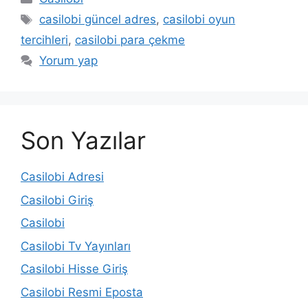
Etiketler
casilobi güncel adres
,
casilobi oyun
tercihleri
,
casilobi para çekme
Yorum yap
Son Yazılar
Casilobi Adresi
Casilobi Giriş
Casilobi
Casilobi Tv Yayınları
Casilobi Hisse Giriş
Casilobi Resmi Eposta