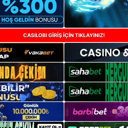
CASILOBI GİRİŞ İÇİN TIKLAYINIZ!