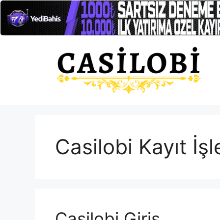
İçeriğe
atla
Casilobi Kayıt İşl
Casilobi Giriş