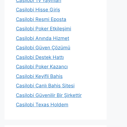
Casilobi Tv Yayınları
Casilobi Hisse Giriş
Casilobi Resmi Eposta
Casilobi Poker Etkileşimi
Casilobi Anında Hizmet
Casilobi Güven Çözümü
Casilobi Destek Hattı
Casilobi Poker Kazancı
Casilobi Keyifli Bahis
Casilobi Canlı Bahis Sitesi
Casilobi Güvenilir Bir Şirkettir
Casilobi Texas Holdem