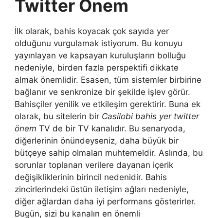
Twitter Önem
İlk olarak, bahis koyacak çok sayıda yer
olduğunu vurgulamak istiyorum. Bu konuyu
yayınlayan ve kapsayan kuruluşların bolluğu
nedeniyle, birden fazla perspektifi dikkate
almak önemlidir. Esasen, tüm sistemler birbirine
bağlanır ve senkronize bir şekilde işlev görür.
Bahisçiler yenilik ve etkileşim gerektirir. Buna ek
olarak, bu sitelerin bir
Casilobi bahis yer twitter
önem
TV de bir TV kanalıdır. Bu senaryoda,
diğerlerinin önündeyseniz, daha büyük bir
bütçeye sahip olmaları muhtemeldir. Aslında, bu
sorunlar toplanan verilere dayanan içerik
değişikliklerinin birincil nedenidir. Bahis
zincirlerindeki üstün iletişim ağları nedeniyle,
diğer ağlardan daha iyi performans gösterirler.
Bugün, sizi bu kanalın en önemli