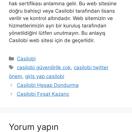
hak sertifikası anlamına gelir. Bu web sitesine
doğru bahisçi veya Casilobi tarafından lisans
verilir ve kontrol altındadır. Web sitemizin ve
hizmetlerimizin ayrı bir kuruluş tarafından
yönetildiğini lütfen unutmayın. Bu anlayış
Casilobi web sitesi için de geçerlidir.
Kategoriler
Casilobi
Etiketler
casilobi güvenilirlik çok
,
casilobi twitter
önem
,
giris yap casilobi
Casilobi Hesap Dondurma
Casilobi Fırsat Kazanç
Yorum yapın