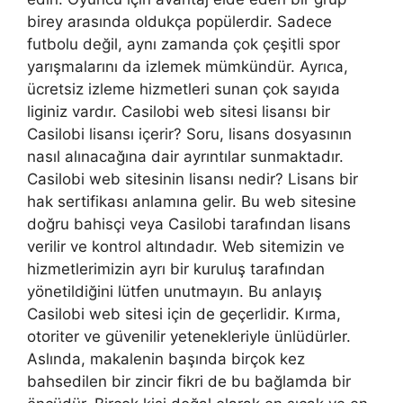
birey arasında oldukça popülerdir. Sadece
futbolu değil, aynı zamanda çok çeşitli spor
yarışmalarını da izlemek mümkündür. Ayrıca,
ücretsiz izleme hizmetleri sunan çok sayıda
liginiz vardır. Casilobi web sitesi lisansı bir
Casilobi lisansı içerir? Soru, lisans dosyasının
nasıl alınacağına dair ayrıntılar sunmaktadır.
Casilobi web sitesinin lisansı nedir? Lisans bir
hak sertifikası anlamına gelir. Bu web sitesine
doğru bahisçi veya Casilobi tarafından lisans
verilir ve kontrol altındadır. Web sitemizin ve
hizmetlerimizin ayrı bir kuruluş tarafından
yönetildiğini lütfen unutmayın. Bu anlayış
Casilobi web sitesi için de geçerlidir. Kırma,
otoriter ve güvenilir yetenekleriyle ünlüdürler.
Aslında, makalenin başında birçok kez
bahsedilen bir zincir fikri de bu bağlamda bir