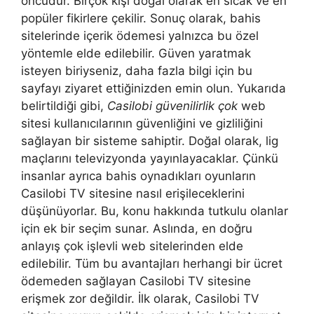
öncüdür. Birçok kişi doğal olarak en sıcak ve en
popüler fikirlere çekilir. Sonuç olarak, bahis
sitelerinde içerik ödemesi yalnızca bu özel
yöntemle elde edilebilir. Güven yaratmak
isteyen biriyseniz, daha fazla bilgi için bu
sayfayı ziyaret ettiğinizden emin olun. Yukarıda
belirtildiği gibi,
Casilobi güvenilirlik çok
web
sitesi kullanıcılarının güvenliğini ve gizliliğini
sağlayan bir sisteme sahiptir. Doğal olarak, lig
maçlarını televizyonda yayınlayacaklar. Çünkü
insanlar ayrıca bahis oynadıkları oyunların
Casilobi TV sitesine nasıl erişileceklerini
düşünüyorlar. Bu, konu hakkında tutkulu olanlar
için ek bir seçim sunar. Aslında, en doğru
anlayış çok işlevli web sitelerinden elde
edilebilir. Tüm bu avantajları herhangi bir ücret
ödemeden sağlayan Casilobi TV sitesine
erişmek zor değildir. İlk olarak, Casilobi TV