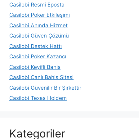
Casilobi Resmi Eposta
Casilobi Poker Etkileşimi
Casilobi Anında Hizmet
Casilobi Güven Çözümü
Casilobi Destek Hattı
Casilobi Poker Kazancı
Casilobi Keyifli Bahis
Casilobi Canlı Bahis Sitesi
Casilobi Güvenilir Bir Şirkettir
Casilobi Texas Holdem
Kategoriler