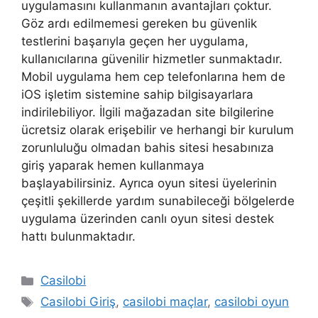
uygulamasını kullanmanın avantajları çoktur.
Göz ardı edilmemesi gereken bu güvenlik
testlerini başarıyla geçen her uygulama,
kullanıcılarına güvenilir hizmetler sunmaktadır.
Mobil uygulama hem cep telefonlarına hem de
iOS işletim sistemine sahip bilgisayarlara
indirilebiliyor. İlgili mağazadan site bilgilerine
ücretsiz olarak erişebilir ve herhangi bir kurulum
zorunluluğu olmadan bahis sitesi hesabınıza
giriş yaparak hemen kullanmaya
başlayabilirsiniz. Ayrıca oyun sitesi üyelerinin
çeşitli şekillerde yardım sunabileceği bölgelerde
uygulama üzerinden canlı oyun sitesi destek
hattı bulunmaktadır.
Kategoriler
Casilobi
Etiketler
Casilobi Giriş
,
casilobi maçlar
,
casilobi oyun