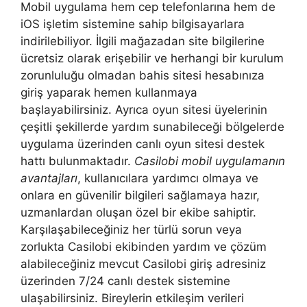
Mobil uygulama hem cep telefonlarına hem de
iOS işletim sistemine sahip bilgisayarlara
indirilebiliyor. İlgili mağazadan site bilgilerine
ücretsiz olarak erişebilir ve herhangi bir kurulum
zorunluluğu olmadan bahis sitesi hesabınıza
giriş yaparak hemen kullanmaya
başlayabilirsiniz. Ayrıca oyun sitesi üyelerinin
çeşitli şekillerde yardım sunabileceği bölgelerde
uygulama üzerinden canlı oyun sitesi destek
hattı bulunmaktadır.
Casilobi mobil uygulamanın
avantajları
, kullanıcılara yardımcı olmaya ve
onlara en güvenilir bilgileri sağlamaya hazır,
uzmanlardan oluşan özel bir ekibe sahiptir.
Karşılaşabileceğiniz her türlü sorun veya
zorlukta Casilobi ekibinden yardım ve çözüm
alabileceğiniz mevcut Casilobi giriş adresiniz
üzerinden 7/24 canlı destek sistemine
ulaşabilirsiniz. Bireylerin etkileşim verileri