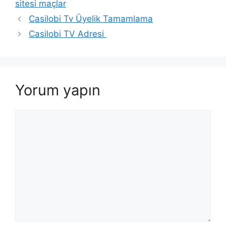
sitesi maçlar
Casilobi Tv Üyelik Tamamlama
Casilobi TV Adresi
Yorum yapın
Yorum