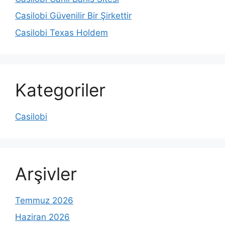
Casilobi Güvenilir Bir Şirkettir
Casilobi Texas Holdem
Kategoriler
Casilobi
Arşivler
Temmuz 2026
Haziran 2026