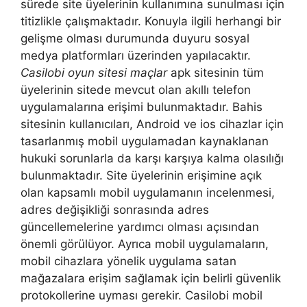
sürede site üyelerinin kullanımına sunulması için
titizlikle çalışmaktadır. Konuyla ilgili herhangi bir
gelişme olması durumunda duyuru sosyal
medya platformları üzerinden yapılacaktır.
Casilobi oyun sitesi maçlar
apk sitesinin tüm
üyelerinin sitede mevcut olan akıllı telefon
uygulamalarına erişimi bulunmaktadır. Bahis
sitesinin kullanıcıları, Android ve ios cihazlar için
tasarlanmış mobil uygulamadan kaynaklanan
hukuki sorunlarla da karşı karşıya kalma olasılığı
bulunmaktadır. Site üyelerinin erişimine açık
olan kapsamlı mobil uygulamanın incelenmesi,
adres değişikliği sonrasında adres
güncellemelerine yardımcı olması açısından
önemli görülüyor. Ayrıca mobil uygulamaların,
mobil cihazlara yönelik uygulama satan
mağazalara erişim sağlamak için belirli güvenlik
protokollerine uyması gerekir. Casilobi mobil