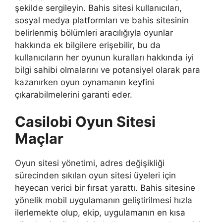
şekilde sergileyin. Bahis sitesi kullanıcıları,
sosyal medya platformları ve bahis sitesinin
belirlenmiş bölümleri aracılığıyla oyunlar
hakkında ek bilgilere erişebilir, bu da
kullanıcıların her oyunun kuralları hakkında iyi
bilgi sahibi olmalarını ve potansiyel olarak para
kazanırken oyun oynamanın keyfini
çıkarabilmelerini garanti eder.
Casilobi Oyun Sitesi
Maçlar
Oyun sitesi yönetimi, adres değişikliği
sürecinden sıkılan oyun sitesi üyeleri için
heyecan verici bir fırsat yarattı. Bahis sitesine
yönelik mobil uygulamanın geliştirilmesi hızla
ilerlemekte olup, ekip, uygulamanın en kısa