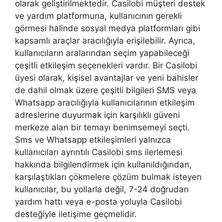
olarak geliştirilmektedir. Casilobi müşteri destek
ve yardım platformuna, kullanıcının gerekli
görmesi halinde sosyal medya platformları gibi
kapsamlı araçlar aracılığıyla erişilebilir. Ayrıca,
kullanıcıların aralarından seçim yapabileceği
çeşitli etkileşim seçenekleri vardır. Bir Casilobi
üyesi olarak, kişisel avantajlar ve yeni bahisler
de dahil olmak üzere çeşitli bilgileri SMS veya
Whatsapp aracılığıyla kullanıcılarının etkileşim
adreslerine duyurmak için karşılıklı güveni
merkeze alan bir temayı benimsemeyi seçti.
Sms ve Whatsapp etkileşimleri yalnızca
kullanıcıları ayrıntılı Casilobi sms ilerlemesi
hakkında bilgilendirmek için kullanıldığından,
karşılaştıkları çökmelere çözüm bulmak isteyen
kullanıcılar, bu yollarla değil, 7-24 doğrudan
yardım hattı veya e-posta yoluyla Casilobi
desteğiyle iletişime geçmelidir.