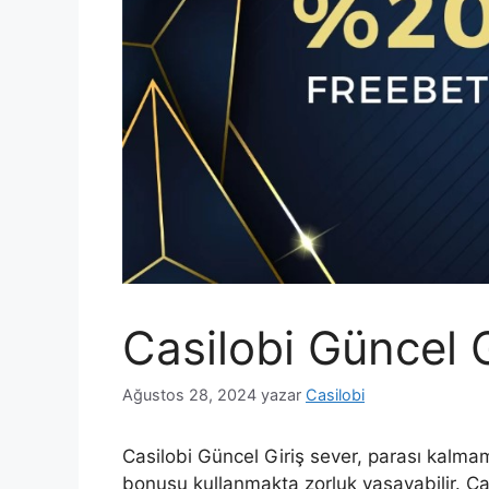
Casilobi Güncel G
Ağustos 28, 2024
yazar
Casilobi
Casilobi Güncel Giriş sever, parası kal
bonusu kullanmakta zorluk yaşayabilir. Casil