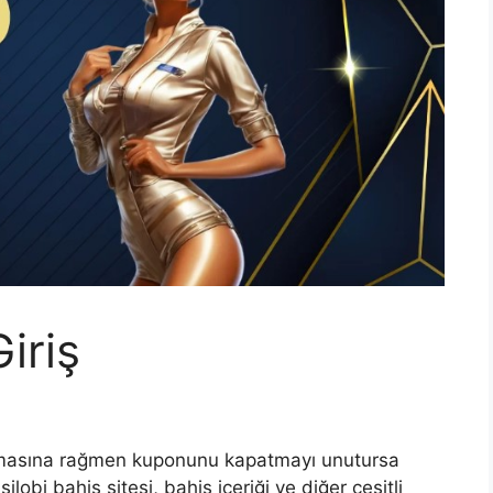
iriş
mamasına rağmen kuponunu kapatmayı unutursa
obi bahis sitesi, bahis içeriği ve diğer çeşitli