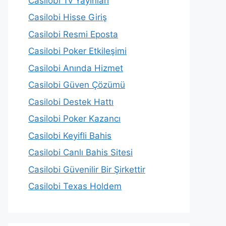
Casilobi Tv Yayınları
Casilobi Hisse Giriş
Casilobi Resmi Eposta
Casilobi Poker Etkileşimi
Casilobi Anında Hizmet
Casilobi Güven Çözümü
Casilobi Destek Hattı
Casilobi Poker Kazancı
Casilobi Keyifli Bahis
Casilobi Canlı Bahis Sitesi
Casilobi Güvenilir Bir Şirkettir
Casilobi Texas Holdem