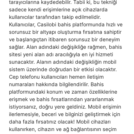
tarayıcılarına kaydedebilir. Tabii ki, bu tekniği
sadece kendi erişimlerine açık cihazlarda
kullanıcılar tarafından takip edilmelidir.
Kullanıcılar, Casilobi bahis platformunda hızlı ve
sorunsuz bir altyapı oluşturma fırsatına sahiptir
ve başlangıçtan itibaren sorunsuz bir deneyim
sağlar. Alan adındaki değişikliğe rağmen, bahis
sitesi yeni alan adı aracılığıyla en iyi hizmeti
sunacaktır. Alanın adındaki değişikliğin mobil
sistem üzerinde doğrudan bir etkisi olacaktır.
Cep telefonu kullanıcıları hemen iletişim
numaraları hakkında bilgilendirilir. Bahis
platformundaki konum ve zaman özelliklerine
erişmek ve bahis fırsatlarından yararlanmak
istiyorsanız, doğru yere geldiniz. Mobil erişimin
ilerlemesiyle, beceri ve bilginizi geliştirmek için
daha fazla fırsatınız olacak! Mobil cihazları
kullanırken, cihazın ve ağ bağlantısının seçim