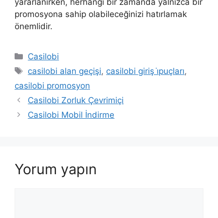
yararlanırken, herhangi bir zamanda yalnızca bir
promosyona sahip olabileceğinizi hatırlamak
önemlidir.
Kategoriler
Casilobi
Etiketler
casilobi alan geçişi
,
casilobi giriş i̇puçları
,
casilobi promosyon
Casilobi Zorluk Çevrimiçi
Casilobi Mobil İndirme
Yorum yapın
Yorum