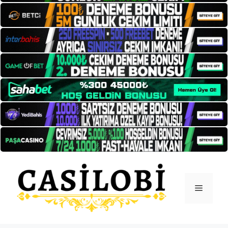
İçeriğe
atla
Menü