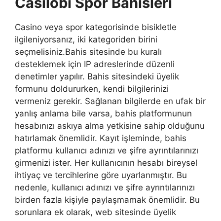
Casilobi Spor Bahisleri
Casino veya spor kategorisinde bisikletle
ilgileniyorsanız, iki kategoriden birini
seçmelisiniz.Bahis sitesinde bu kuralı
desteklemek için IP adreslerinde düzenli
denetimler yapılır. Bahis sitesindeki üyelik
formunu doldururken, kendi bilgilerinizi
vermeniz gerekir. Sağlanan bilgilerde en ufak bir
yanlış anlama bile varsa, bahis platformunun
hesabınızı askıya alma yetkisine sahip olduğunu
hatırlamak önemlidir. Kayıt işleminde, bahis
platformu kullanıcı adınızı ve şifre ayrıntılarınızı
girmenizi ister. Her kullanıcının hesabı bireysel
ihtiyaç ve tercihlerine göre uyarlanmıştır. Bu
nedenle, kullanıcı adınızı ve şifre ayrıntılarınızı
birden fazla kişiyle paylaşmamak önemlidir. Bu
sorunlara ek olarak, web sitesinde üyelik