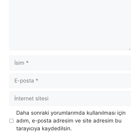
İsim
E-
posta
İnternet
sitesi
Daha sonraki yorumlarımda kullanılması için
adım, e-posta adresim ve site adresim bu
tarayıcıya kaydedilsin.