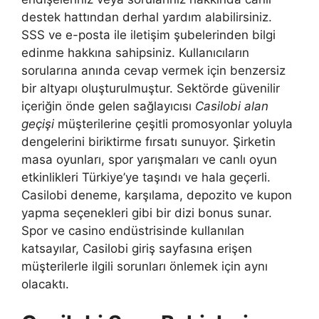
destek hattından derhal yardım alabilirsiniz.
SSS ve e-posta ile iletişim şubelerinden bilgi
edinme hakkına sahipsiniz. Kullanıcıların
sorularına anında cevap vermek için benzersiz
bir altyapı oluşturulmuştur. Sektörde güvenilir
içeriğin önde gelen sağlayıcısı
Casilobi alan
geçişi
müşterilerine çeşitli promosyonlar yoluyla
dengelerini biriktirme fırsatı sunuyor. Şirketin
masa oyunları, spor yarışmaları ve canlı oyun
etkinlikleri Türkiye’ye taşındı ve hala geçerli.
Casilobi deneme, karşılama, depozito ve kupon
yapma seçenekleri gibi bir dizi bonus sunar.
Spor ve casino endüstrisinde kullanılan
katsayılar, Casilobi giriş sayfasına erişen
müşterilerle ilgili sorunları önlemek için aynı
olacaktı.