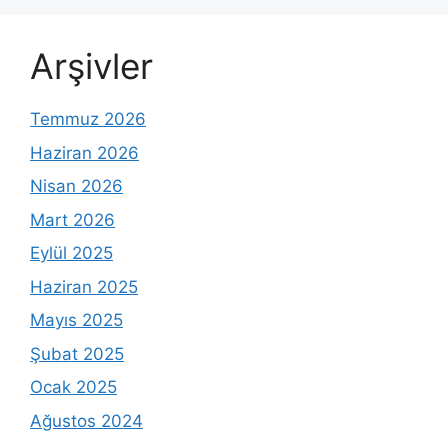
Arşivler
Temmuz 2026
Haziran 2026
Nisan 2026
Mart 2026
Eylül 2025
Haziran 2025
Mayıs 2025
Şubat 2025
Ocak 2025
Ağustos 2024