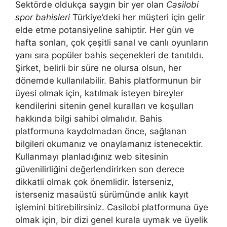
Sektörde oldukça saygın bir yer olan
Casilobi
spor bahisleri
Türkiye’deki her müşteri için gelir
elde etme potansiyeline sahiptir. Her gün ve
hafta sonları, çok çeşitli sanal ve canlı oyunların
yanı sıra popüler bahis seçenekleri de tanıtıldı.
Şirket, belirli bir süre ne olursa olsun, her
dönemde kullanılabilir. Bahis platformunun bir
üyesi olmak için, katılmak isteyen bireyler
kendilerini sitenin genel kuralları ve koşulları
hakkında bilgi sahibi olmalıdır. Bahis
platformuna kaydolmadan önce, sağlanan
bilgileri okumanız ve onaylamanız istenecektir.
Kullanmayı planladığınız web sitesinin
güvenilirliğini değerlendirirken son derece
dikkatli olmak çok önemlidir. İsterseniz,
isterseniz masaüstü sürümünde anlık kayıt
işlemini bitirebilirsiniz. Casilobi platformuna üye
olmak için, bir dizi genel kurala uymak ve üyelik