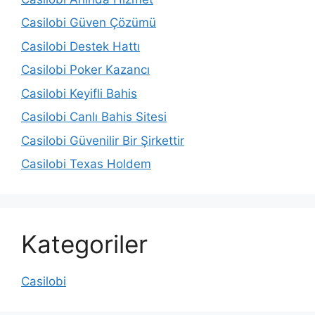
Casilobi Güven Çözümü
Casilobi Destek Hattı
Casilobi Poker Kazancı
Casilobi Keyifli Bahis
Casilobi Canlı Bahis Sitesi
Casilobi Güvenilir Bir Şirkettir
Casilobi Texas Holdem
Kategoriler
Casilobi