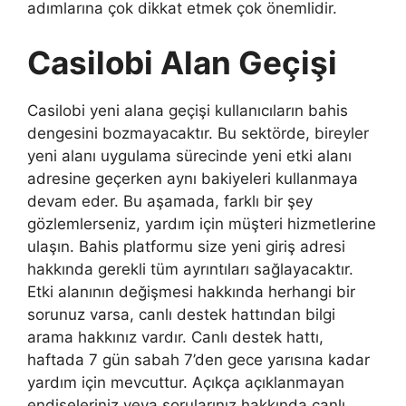
adımlarına çok dikkat etmek çok önemlidir.
Casilobi Alan Geçişi
Casilobi yeni alana geçişi kullanıcıların bahis
dengesini bozmayacaktır. Bu sektörde, bireyler
yeni alanı uygulama sürecinde yeni etki alanı
adresine geçerken aynı bakiyeleri kullanmaya
devam eder. Bu aşamada, farklı bir şey
gözlemlerseniz, yardım için müşteri hizmetlerine
ulaşın. Bahis platformu size yeni giriş adresi
hakkında gerekli tüm ayrıntıları sağlayacaktır.
Etki alanının değişmesi hakkında herhangi bir
sorunuz varsa, canlı destek hattından bilgi
arama hakkınız vardır. Canlı destek hattı,
haftada 7 gün sabah 7’den gece yarısına kadar
yardım için mevcuttur. Açıkça açıklanmayan
endişeleriniz veya sorularınız hakkında canlı