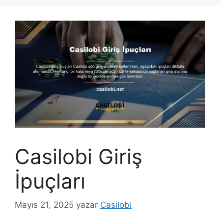
Casilobi Giriş
İpuçları
Mayıs 21, 2025
yazar
Casilobi