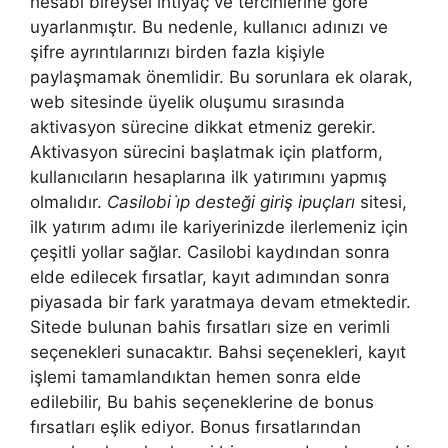
hesabı bireysel ihtiyaç ve tercihlerine göre
uyarlanmıştır. Bu nedenle, kullanıcı adınızı ve
şifre ayrıntılarınızı birden fazla kişiyle
paylaşmamak önemlidir. Bu sorunlara ek olarak,
web sitesinde üyelik oluşumu sırasında
aktivasyon sürecine dikkat etmeniz gerekir.
Aktivasyon sürecini başlatmak için platform,
kullanıcıların hesaplarına ilk yatırımını yapmış
olmalıdır.
Casilobi i̇p desteği giriş ipuçları
sitesi,
ilk yatırım adımı ile kariyerinizde ilerlemeniz için
çeşitli yollar sağlar. Casilobi kaydından sonra
elde edilecek fırsatlar, kayıt adımından sonra
piyasada bir fark yaratmaya devam etmektedir.
Sitede bulunan bahis fırsatları size en verimli
seçenekleri sunacaktır. Bahsi seçenekleri, kayıt
işlemi tamamlandıktan hemen sonra elde
edilebilir, Bu bahis seçeneklerine de bonus
fırsatları eşlik ediyor. Bonus fırsatlarından