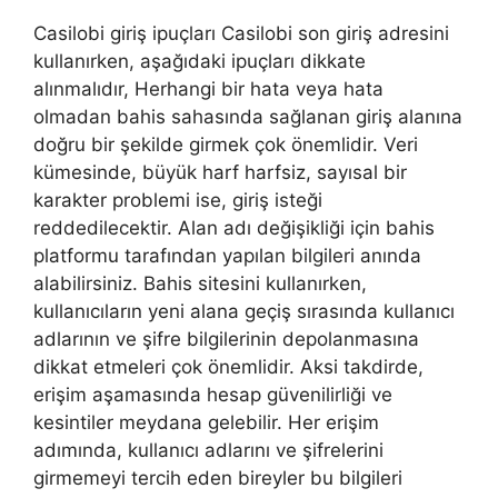
Casilobi giriş ipuçları Casilobi son giriş adresini
kullanırken, aşağıdaki ipuçları dikkate
alınmalıdır, Herhangi bir hata veya hata
olmadan bahis sahasında sağlanan giriş alanına
doğru bir şekilde girmek çok önemlidir. Veri
kümesinde, büyük harf harfsiz, sayısal bir
karakter problemi ise, giriş isteği
reddedilecektir. Alan adı değişikliği için bahis
platformu tarafından yapılan bilgileri anında
alabilirsiniz. Bahis sitesini kullanırken,
kullanıcıların yeni alana geçiş sırasında kullanıcı
adlarının ve şifre bilgilerinin depolanmasına
dikkat etmeleri çok önemlidir. Aksi takdirde,
erişim aşamasında hesap güvenilirliği ve
kesintiler meydana gelebilir. Her erişim
adımında, kullanıcı adlarını ve şifrelerini
girmemeyi tercih eden bireyler bu bilgileri