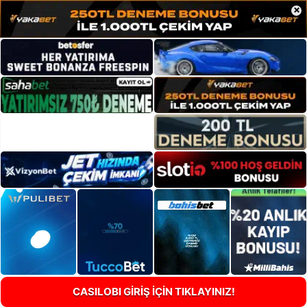
×
CASILOBI GİRİŞ İÇİN TIKLAYINIZ!